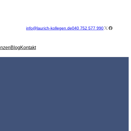
X
Facebook
info@laurich-kollegen.de
040 752 577 990
enzen
Blog
Kontakt