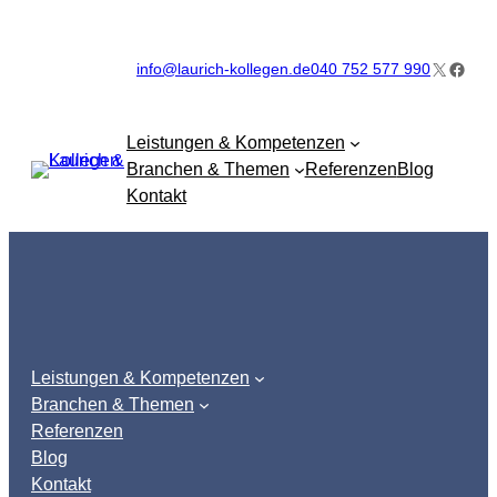
Zum
Inhalt
X
Faceb
info@laurich-kollegen.de
040 752 577 990
springen
Leistungen & Kompetenzen
Branchen & Themen
Referenzen
Blog
Kontakt
Leistungen & Kompetenzen
Branchen & Themen
Referenzen
Blog
Kontakt