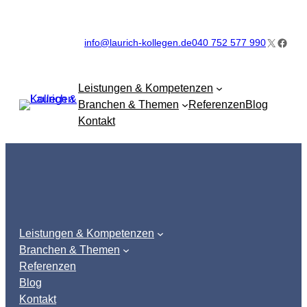
Zum
Inhalt
X
Faceb
info@laurich-kollegen.de
040 752 577 990
springen
Leistungen & Kompetenzen
Branchen & Themen
Referenzen
Blog
Kontakt
Leistungen & Kompetenzen
Branchen & Themen
Referenzen
Blog
Kontakt