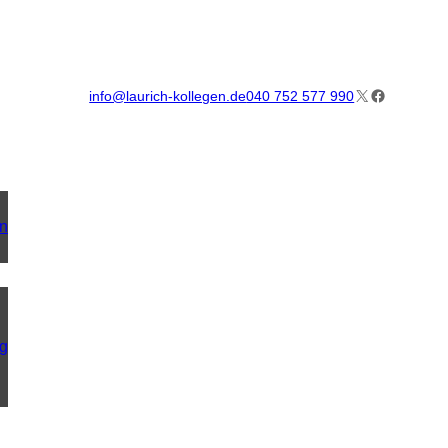
X
Facebook
info@laurich-kollegen.de
040 752 577 990
on
ng