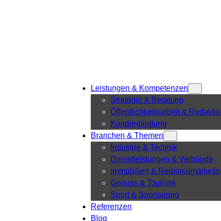
Leistungen & Kompetenzen
Strategie & Beratung
Öffentlichkeitsarbeit & Redakti
Kundenbindung
Branchen & Themen
Industrie & Technik
Dienstleistungen & Verbände
Immobilien & Regionalmarketi
Genuss & Touristik
Sport & Sponsoring
Referenzen
Blog