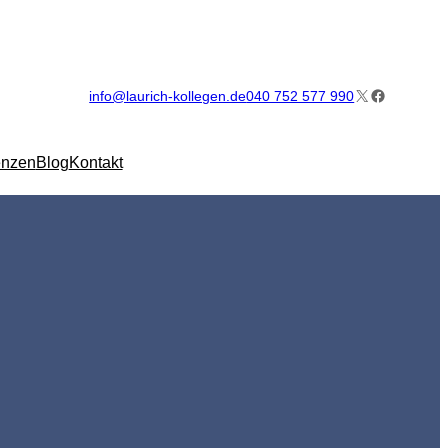
X
Facebook
info@laurich-kollegen.de
040 752 577 990
enzen
Blog
Kontakt