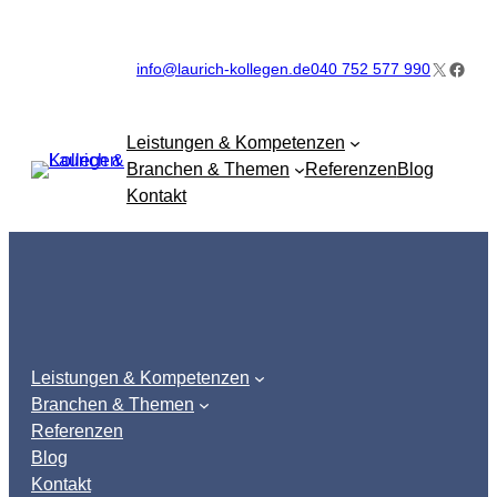
Zum
Inhalt
X
Faceb
info@laurich-kollegen.de
040 752 577 990
springen
Leistungen & Kompetenzen
Branchen & Themen
Referenzen
Blog
Kontakt
Leistungen & Kompetenzen
Branchen & Themen
Referenzen
Blog
Kontakt