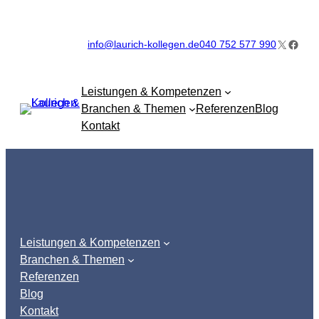
Zum
Inhalt
X
Faceb
info@laurich-kollegen.de
040 752 577 990
springen
Leistungen & Kompetenzen
Branchen & Themen
Referenzen
Blog
Kontakt
Leistungen & Kompetenzen
Branchen & Themen
Referenzen
Blog
Kontakt