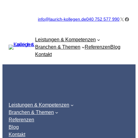
Zum
Inhalt
X
Faceb
info@laurich-kollegen.de
040 752 577 990
springen
Leistungen & Kompetenzen
Branchen & Themen
Referenzen
Blog
Kontakt
Leistungen & Kompetenzen
Branchen & Themen
Referenzen
Blog
Kontakt