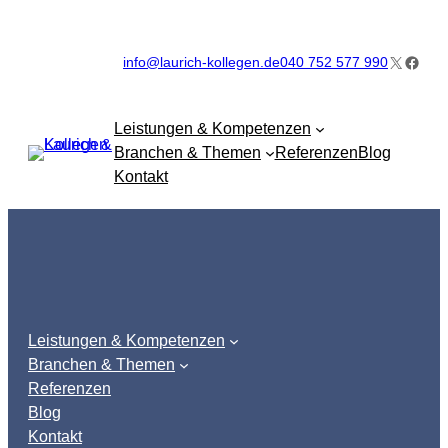
Zum
Inhalt
X
Faceb
info@laurich-kollegen.de
040 752 577 990
springen
Leistungen & Kompetenzen
Branchen & Themen
Referenzen
Blog
Kontakt
Leistungen & Kompetenzen
Branchen & Themen
Referenzen
Blog
Kontakt