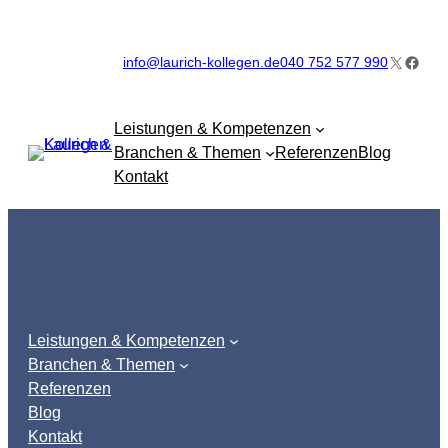
Zum
Inhalt
X
Faceb
info@laurich-kollegen.de
040 752 577 990
springen
Leistungen & Kompetenzen
Branchen & Themen
Referenzen
Blog
Kontakt
Leistungen & Kompetenzen
Branchen & Themen
Referenzen
Blog
Kontakt