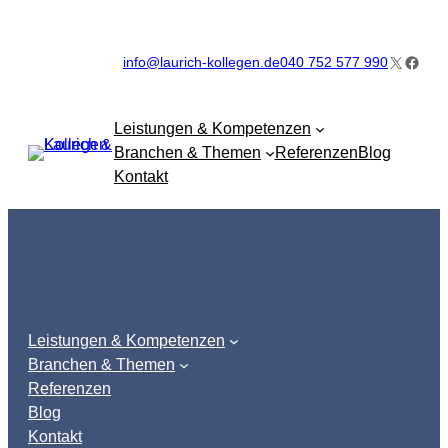
Zum
Inhalt
X
Faceb
info@laurich-kollegen.de
040 752 577 990
springen
Leistungen & Kompetenzen
Branchen & Themen
Referenzen
Blog
Kontakt
Leistungen & Kompetenzen
Branchen & Themen
Referenzen
Blog
Kontakt