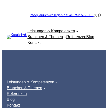
Zum
Inhalt
X
Faceb
info@laurich-kollegen.de
040 752 577 990
springen
Leistungen & Kompetenzen
Branchen & Themen
Referenzen
Blog
Kontakt
Leistungen & Kompetenzen
Branchen & Themen
Referenzen
Blog
Kontakt