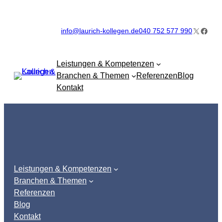
Zum
Inhalt
X
Faceb
info@laurich-kollegen.de
040 752 577 990
springen
Leistungen & Kompetenzen
Branchen & Themen
Referenzen
Blog
Kontakt
Leistungen & Kompetenzen
Branchen & Themen
Referenzen
Blog
Kontakt