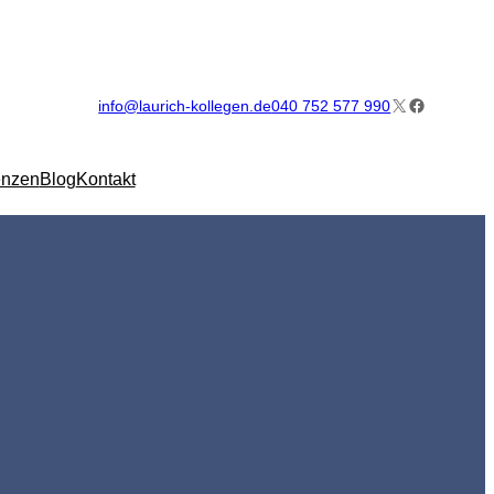
X
Facebook
info@laurich-kollegen.de
040 752 577 990
enzen
Blog
Kontakt