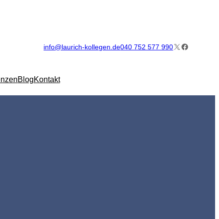
X
Facebook
info@laurich-kollegen.de
040 752 577 990
enzen
Blog
Kontakt