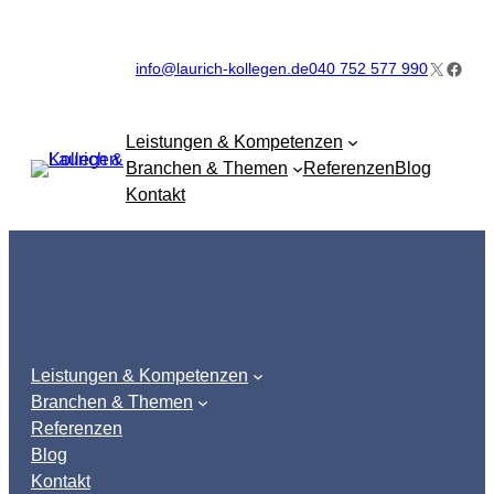
Zum
Inhalt
X
Faceb
info@laurich-kollegen.de
040 752 577 990
springen
Leistungen & Kompetenzen
Branchen & Themen
Referenzen
Blog
Kontakt
Leistungen & Kompetenzen
Branchen & Themen
Referenzen
Blog
Kontakt