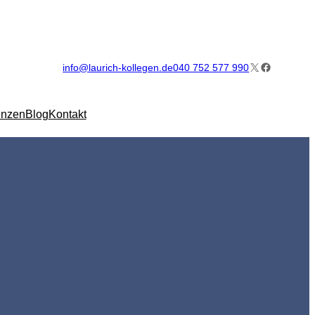
X
Facebook
info@laurich-kollegen.de
040 752 577 990
enzen
Blog
Kontakt