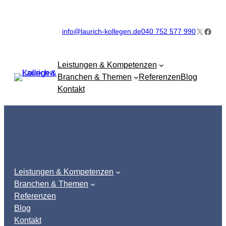
Zum
Inhalt
X
Faceb
info@laurich-kollegen.de
040 752 577 990
springen
Leistungen & Kompetenzen
Branchen & Themen
Referenzen
Blog
Kontakt
Leistungen & Kompetenzen
Branchen & Themen
Referenzen
Blog
Kontakt