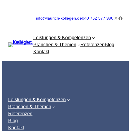
Zum
Inhalt
X
Faceb
info@laurich-kollegen.de
040 752 577 990
springen
Leistungen & Kompetenzen
Branchen & Themen
Referenzen
Blog
Kontakt
Leistungen & Kompetenzen
Branchen & Themen
Referenzen
Blog
Kontakt