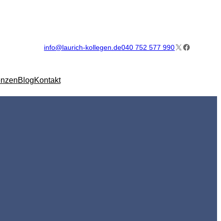
X
Facebook
info@laurich-kollegen.de
040 752 577 990
enzen
Blog
Kontakt