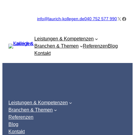
Zum
Inhalt
X
Faceb
info@laurich-kollegen.de
040 752 577 990
springen
Leistungen & Kompetenzen
Branchen & Themen
Referenzen
Blog
Kontakt
Leistungen & Kompetenzen
Branchen & Themen
Referenzen
Blog
Kontakt