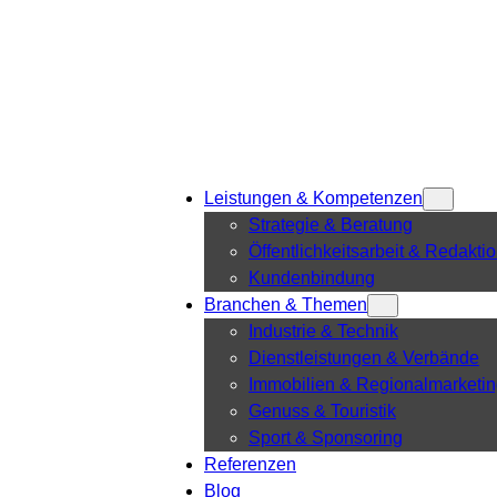
Leistungen & Kompetenzen
Strategie & Beratung
Öffentlichkeitsarbeit & Redakti
Kundenbindung
Branchen & Themen
Industrie & Technik
Dienstleistungen & Verbände
Immobilien & Regionalmarketi
Genuss & Touristik
Sport & Sponsoring
Referenzen
Blog