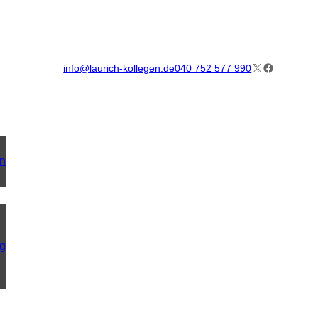
X
Facebook
info@laurich-kollegen.de
040 752 577 990
on
ng